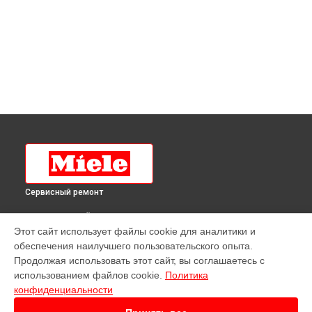
Сервисный ремонт
ВЫБЕРИ СВОЙ ГОРОД
Этот сайт использует файлы cookie для аналитики и
Ремонт стиральной машины WMH 120 WPS WhiteEdition
обеспечения наилучшего пользовательского опыта.
Miele в
Краснодаре
Продолжая использовать этот сайт, вы соглашаетесь с
Ремонт стиральной машины WMH 120 WPS WhiteEdition
использованием файлов cookie.
Политика
Miele в
Ростове-на-Дону
конфиденциальности
Ремонт стиральной машины WMH 120 WPS WhiteEdition
Miele в
Нижнем Новгороде