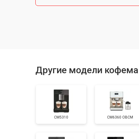
Ремонт термоблока/пароблока
Ремонт кофемолки
Замена прокладок
Другие модели кофема
Декальцинация
Ремонт заварного механизма
CM5310
CM6360 OBCM