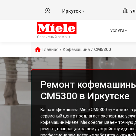
ул
Иркутск
▼
УСЛУГИ
Сервисный ремонт
Главная
/
Кофемашина
/
CM5300
Ремонт кофемашины
CM5300 в Иркутске
Ваша кофемашина Miele CM5300 нуждается в р
сервисный центр предлагает экспертные услу
кофемашин Миеле. Мы обеспечиваем точную д
ремонт, возвращая вашему устройству идеаль
профессионалам, которые заботятся о каждой 