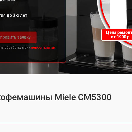
ия до 3-х лет
Цена ремон
от 1900 р.
править заявку
 на обработку моих
персональных
 кофемашины Miele CM5300