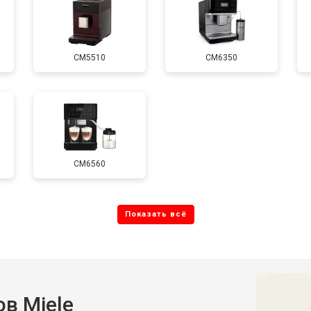
CM5510
CM6350
CM6560
в Miele