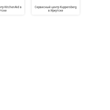
тр KitchenAid в
Сервисный центр Kuppersberg
Сервисный ц
утске
в Иркутске
Ирк