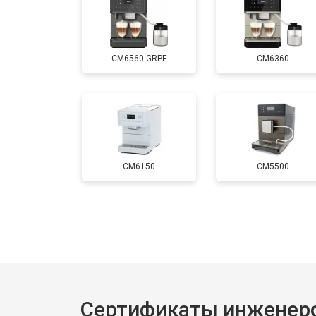
CM6560 GRPF
CM6360
CM6150
CM5500
Сертификаты инженеро