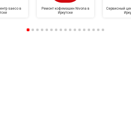
ентр saeco в
Ремонт кофемашин Nivona в
Сервисный цен
тске
Иркутске
Ирк