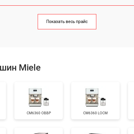
от 90 мин
о
Показать весь прайс
от 50 мин
о
от 70 мин
о
шин Miele
от 50 мин
о
от 80 мин
о
CM6360 OBBP
CM6360 LOCM