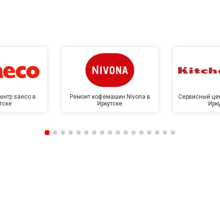
ентр saeco в
Ремонт кофемашин Nivona в
Сервисный цен
тске
Иркутске
Ирк