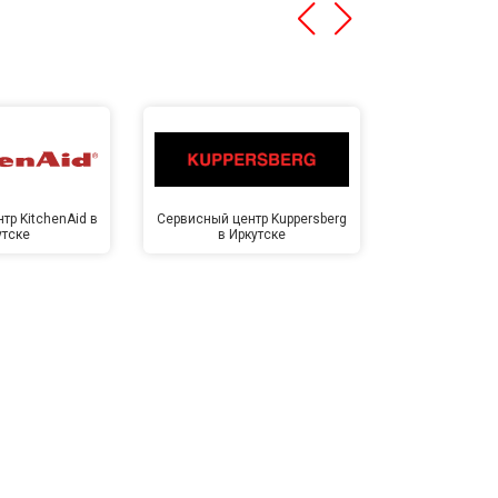
тр KitchenAid в
Сервисный центр Kuppersberg
Сервисный ц
утске
в Иркутске
Ирк