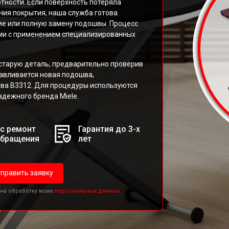
отности. Если поверхность потеряла
ния покрытия, наша служба готова
е или полную замену подошвы. Процесс
ми с применением специализированных
старую деталь, предварительно проверив
навливается новая подошва,
ва B3312. Для процедуры используются
адежного бренда Miele.
с ремонт
Гарантия до 3-х
обращения
лет
править заявку
 на обработку моих
персональных данных.