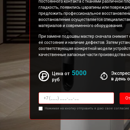
постоянного контакта с тканями различной пл
гладкость, появились царапины или поврежде
предложить профессиональное восстановлени
восстановления осуществляется специалиста
материалов и современного оборудования.
При замене подошвы мастер сначала снимает 
её состояние и наличие дефектов. Затем уста
соответствующая конкретной модели устройст
качественные запасные части производства н
5000
Экспрес
Цена от
в день 
руб
От
Нажимая на кнопку отправить я даю свое согласие