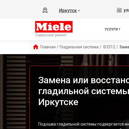
ул
Иркутск
▼
УСЛУГИ
Сервисный ремонт
Главная
/
Гладильная система
/
 B3312
/
Заме
Замена или восста
гладильной системы 
Иркутске
Подошва гладильной системы подвергается ин