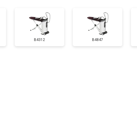
B4312
B4847