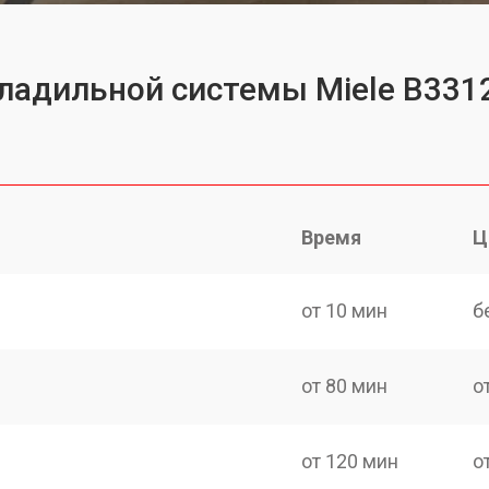
гладильной системы Miele B331
Время
Ц
от 10 мин
б
от 80 мин
о
от 120 мин
о